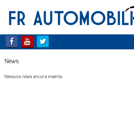
HOME
LISTA VEICOLI
ACQUISTIAMO USATO
News
ASSISTENZA
Nessuna news ancora inserita
CONTATTI