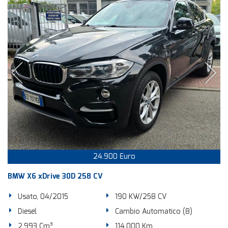
24.900 Euro
BMW X6 xDrive 30D 258 CV
Usato, 04/2015
190 KW/258 CV
Diesel
Cambio Automatico (8)
2.993 Cm³
114.000 Km