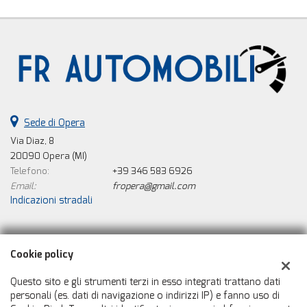
Sede di Opera
Via Diaz, 8
20090 Opera (MI)
Telefono:
+39 346 583 6926
Email:
fropera@gmail.com
Indicazioni stradali
Dati fiscali:
Cookie policy
Fr Automobili Srl
Via Diaz, 8, Opera (MI)
Questo sito e gli strumenti terzi in esso integrati trattano dati
C.F/P.IVA:
08274600967
personali (es. dati di navigazione o indirizzi IP) e fanno uso di