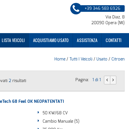
+39 346 583 6926
Via Diaz, 8
20090 Opera (MI)
LISTA VEICOLI
ACQUISTIAMO USATO
ASSISTENZA
CONTATTI
Home
/
Tutti I Veicoli
/
Usato
/
Citroen
Pagina:
1 di 1
ovati
2
risultati
reTech 68 Feel OK NEOPATENTATI
50 KW/68 CV
Cambio Manuale (5)