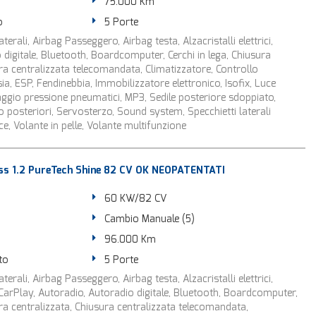
75.000 Km
o
5 Porte
terali, Airbag Passeggero, Airbag testa, Alzacristalli elettrici,
digitale, Bluetooth, Boardcomputer, Cerchi in lega, Chiusura
ura centralizzata telecomandata, Climatizzatore, Controllo
sia, ESP, Fendinebbia, Immobilizzatore elettronico, Isofix, Luce
ggio pressione pneumatici, MP3, Sedile posteriore sdoppiato,
 posteriori, Servosterzo, Sound system, Specchietti laterali
oce, Volante in pelle, Volante multifunzione
ss 1.2 PureTech Shine 82 CV OK NEOPATENTATI
60 KW/82 CV
Cambio Manuale (5)
96.000 Km
to
5 Porte
terali, Airbag Passeggero, Airbag testa, Alzacristalli elettrici,
CarPlay, Autoradio, Autoradio digitale, Bluetooth, Boardcomputer,
ura centralizzata, Chiusura centralizzata telecomandata,