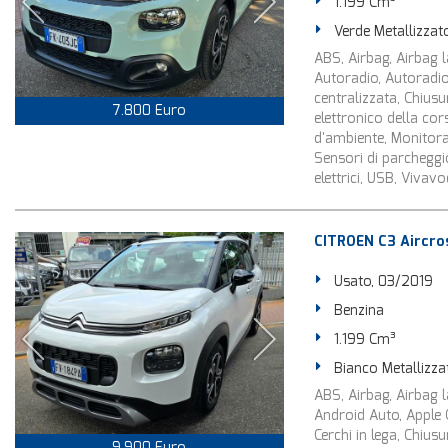
1.199 Cm³
Verde Metallizzat
ABS, Airbag, Airbag la
Autoradio, Autoradio 
centralizzata, Chius
7.800 Euro
elettronico della cor
d'ambiente, Monitora
Sensori di parcheggio
elettrici, USB, Vivav
CITROEN C3 Aircro
Usato, 03/2019
Benzina
1.199 Cm³
Bianco Metallizza
ABS, Airbag, Airbag la
Android Auto, Apple 
Cerchi in lega, Chius
9.900 Euro