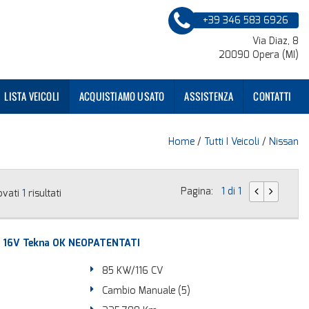
+39 346 583 6926
Via Diaz, 8
20090 Opera (MI)
LISTA VEICOLI
ACQUISTIAMO USATO
ASSISTENZA
CONTATTI
Home
/
Tutti I Veicoli
/
Nissan
Pagina:
1 di 1
ovati
1
risultati
6 16V Tekna OK NEOPATENTATI
85 KW/116 CV
Cambio Manuale (5)