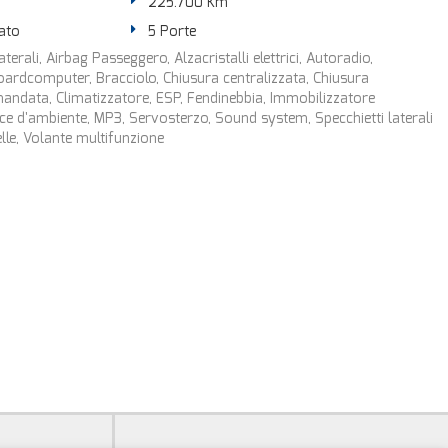
225.700 Km
ato
5 Porte
terali, Airbag Passeggero, Alzacristalli elettrici, Autoradio,
Boardcomputer, Bracciolo, Chiusura centralizzata, Chiusura
mandata, Climatizzatore, ESP, Fendinebbia, Immobilizzatore
Luce d'ambiente, MP3, Servosterzo, Sound system, Specchietti laterali
pelle, Volante multifunzione