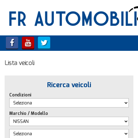
HOME
LISTA VEICOLI
ACQUISTIAMO USATO
Lista veicoli
ASSISTENZA
CONTATTI
Ricerca veicoli
Condizioni
Marchio / Modello