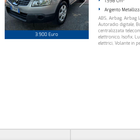
1.598 Cm³
Argento Metallizz
ABS, Airbag, Airbag la
Autoradio digitale, 
centralizzata teleco
3.900 Euro
elettronico, Isofix, 
elettrici, Volante in 