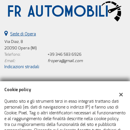
Sede di Opera
Via Diaz, 8
20090 Opera (MI)
Telefono:
+39 346 583 6926
Email:
fropera@gmail.com
Indicazioni stradali
Dati fiscali:
Cookie policy
Fr Automobili Srl
Via Diaz, 8, Opera (MI)
Questo sito e gli strumenti terzi in esso integrati trattano dati
C.F/P.IVA:
08274600967
personali (es. dati di navigazione o indirizzi IP) e fanno uso di
Cookie, Pixel, Tag o altri identificatori necessari al funzionamento
Registro delle imprese:
MI
e al raggiungimento delle finalità descritte nella cookie policy,
tra cui miglioramento della funzionalità del sito e pubblicità